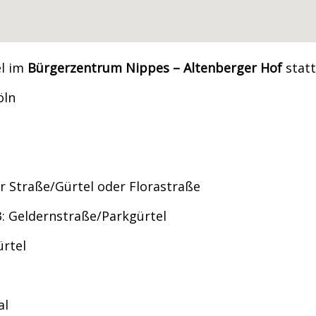
el im
Bürgerzentrum Nippes – Altenberger Hof
statt
öln
r Straße/Gürtel oder Florastraße
3: Geldernstraße/Parkgürtel
ürtel
al