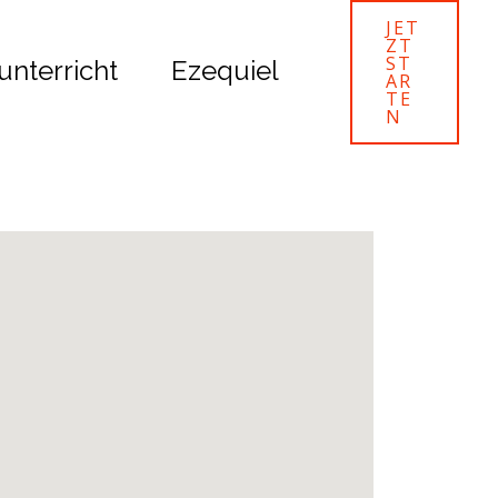
JET
ZT
ST
unterricht
Ezequiel
AR
TE
N