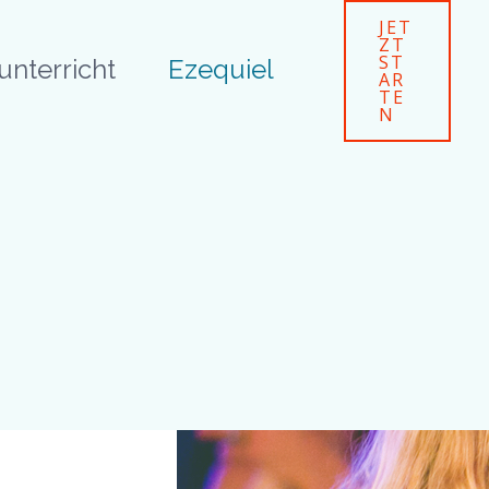
JET
ZT
ST
unterricht
Ezequiel
AR
TE
N